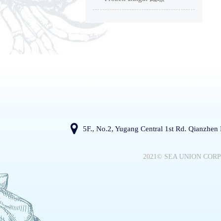
5F., No.2, Yugang Central 1st Rd. Qianzhen
2021©
SEA UNION COR