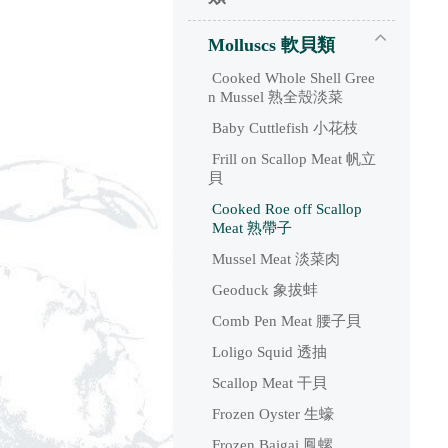
Molluscs 軟貝類
 Cooked Whole Shell Gree
n Mussel 熟全殼淡菜
 Baby Cuttlefish 小花枝
 Frill on Scallop Meat 帆立
貝
 Cooked Roe off Scallop
 Meat 熟帶子
 Mussel Meat 淡菜肉
 Geoduck 象拔蚌
 Comb Pen Meat 腰子貝
 Loligo Squid 透抽
 Scallop Meat 干貝
 Frozen Oyster 生蠔
 Frozen Baigai 鳳螺